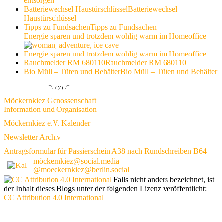
entsorgen
Batteriewechsel Haustürschlüssel
Batteriewechsel
Haustürschlüssel
Tipps zu Fundsachen
Tipps zu Fundsachen
Energie sparen und trotzdem wohlig warm im Homeoffice
Energie sparen und trotzdem wohlig warm im Homeoffice
Rauchmelder RM 680110
Rauchmelder RM 680110
Bio Müll – Tüten und Behälter
Bio Müll – Tüten und Behälter
¯\_(ツ)_/¯
Möckernkiez Genossenschaft
Information und Organisation
Möckernkiez e.V. Kalender
Newsletter Archiv
Antragsformular für Passierschein A38 nach Rundschreiben B64
möckernkiez@social.media
@moeckernkiez@berlin.social
Falls nicht anders bezeichnet, ist
der Inhalt dieses Blogs unter der folgenden Lizenz veröffentlicht:
CC Attribution 4.0 International
www.möckernkiez.de
www.moeckernkiez.net