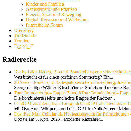
Kinder und Familien
Gemüsemarkt und Pflanzen
Freizeit, Sport und Bewegung
Digital, Reparatur und Werkraum
Filmreihe im Forum
Kreuzberg
Trödelmarkt
Termine
¯\_(ツ)_/¯
Radlerecke
Bio by Bike: Baden, Bio und Brandenburg von seiner schönste
Was braucht es für einen perfekten Sommertag? Ein...
20 Seen – Radel- und Badespaß zwischen Fürstenberg, Joachi
Seen, schattige Wälder, Kirschbäume, Softeis und mehrere Bade
Tour Brandenburg – Etappe 7 und 8
Tour Brandenburg – Etapp
Die kombinierte siebte und achte Etappe der Radtour...
ChatGPT als interaktiver Tourguide
ChatGPT als interaktiver T
Mit OsmAnd, Wikipedia und ChatGPT im Split-Screen: Meine.
Das iPad Mini Cellular als Navigationsgerät für Fahrradtouren –
Update am 8. April 2026 - Moderne Radfahrer...