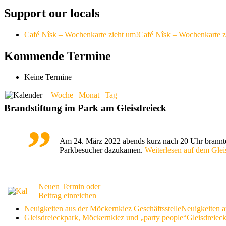
Support our locals
Café Nîsk – Wochenkarte zieht um!
Café Nîsk – Wochenkarte z
Kommende Termine
Keine Termine
Woche | Monat | Tag
Brandstiftung im Park am Gleisdreieck
Am 24. März 2022 abends kurz nach 20 Uhr brannte 
Parkbesucher dazukamen.
Weiterlesen
a
u
f
d
e
m
G
l
e
i
Neuen Termin oder
Beitrag einreichen
Neuigkeiten aus der Möckernkiez Geschäftsstelle
Neuigkeiten a
Gleisdreieckpark, Möckernkiez und „party people“
Gleisdreiec