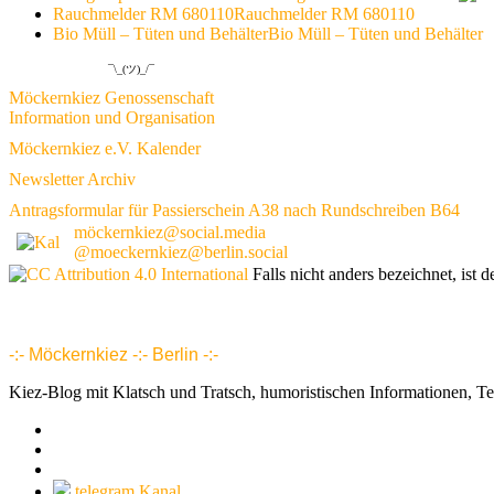
Rauchmelder RM 680110
Rauchmelder RM 680110
Bio Müll – Tüten und Behälter
Bio Müll – Tüten und Behälter
¯\_(ツ)_/¯
Möckernkiez Genossenschaft
Information und Organisation
Möckernkiez e.V. Kalender
Newsletter Archiv
Antragsformular für Passierschein A38 nach Rundschreiben B64
möckernkiez@social.media
@moeckernkiez@berlin.social
Falls nicht anders bezeichnet, ist d
www.möckernkiez.de
www.moeckernkiez.net
Mitgliedschaft, Wohnungen, Grundrisse, Hotel, Intranet 1 2 3 4 5 6 7 8 9 10 11 12 13 14 15 16 17 18 18 20 21 22 23 24 25 26
-:- Möckernkiez -:- Berlin -:-
Kiez-Blog mit Klatsch und Tratsch, humoristischen Informationen, T
telegram Kanal