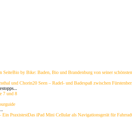
n Seite
Bio by Bike: Baden, Bio und Brandenburg von seiner schönsten
msthal und Chorin
20 Seen – Radel- und Badespaß zwischen Fürstenber
stopps...
e 7 und 8
ourguide
..
 Ein Praxistest
Das iPad Mini Cellular als Navigationsgerät für Fahrrad