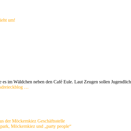
ieht um!
es im Wäldchen neben den Café Eule. Laut Zeugen sollen Jugendliche
s
d
r
e
i
e
c
k
b
l
o
g
…
us der Möckernkiez Geschäftsstelle
kpark, Möckernkiez und „party people“