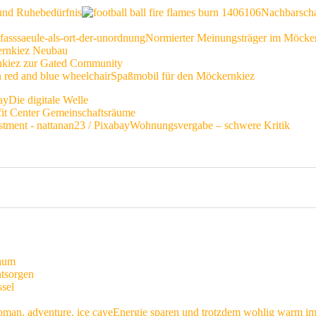
 und Ruhebedürfnis
Nachbarscha
Normierter Meinungsträger im Möcke
rnkiez Neubau
nkiez zur Gated Community
Spaßmobil für den Möckernkiez
Die digitale Welle
fit Center Gemeinschaftsräume
Wohnungsvergabe – schwere Kritik
raum
ntsorgen
ssel
Energie sparen und trotzdem wohlig warm i