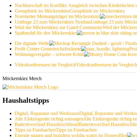
Nachbarschaft im Konflikt: Ausgleich zwischen Kinderlachen
Groupthink im Möckernkiez
Groupthink im Möckernkiez
Normierter Meinungsträger im Möckernkiez
Umfrage 23 zum Möckernkiez Neubau
Umfrage 23 zum Möcke
Wird der Möckernkiez zur Gated Community
Wird der Möcker
Spaßmobil für den Möckernkiez
Die digitale Welle
Profit Center Gemeinschaftsräume
Pro
Wohnungsvergabe – schwere Kritik
Videokonferenzen im Vergleich
Videokonferenzen im Vergleich
Möckernkiez Merch
Haushaltstipps
Digital, Reparatur und Werkraum
Digital, Reparatur und Werk
Alte Elektrogeräte richtig entsorgen
Alte Elektrogeräte richtig e
Batteriewechsel Haustürschlüssel
Batteriewechsel Haustürschlü
Tipps zu Fundsachen
Tipps zu Fundsachen
Energie sparen und trotzdem wohlig warm im Homeoffice