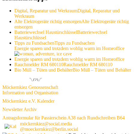
Digital, Reparatur und Werkraum
Digital, Reparatur und
Werkraum
Alte Elektrogeräte richtig entsorgen
Alte Elektrogeräte richtig
entsorgen
Batteriewechsel Haustürschlüssel
Batteriewechsel
Haustürschlüssel
Tipps zu Fundsachen
Tipps zu Fundsachen
Energie sparen und trotzdem wohlig warm im Homeoffice
Energie sparen und trotzdem wohlig warm im Homeoffice
Rauchmelder RM 680110
Rauchmelder RM 680110
Bio Müll – Tüten und Behälter
Bio Müll – Tüten und Behälter
¯\_(ツ)_/¯
Möckernkiez Genossenschaft
Information und Organisation
Möckernkiez e.V. Kalender
Newsletter Archiv
Antragsformular für Passierschein A38 nach Rundschreiben B64
möckernkiez@social.media
@moeckernkiez@berlin.social