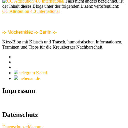
Falls nicht anders bezeichnet, ist
der Inhalt dieses Blogs unter der folgenden Lizenz veröffentlicht:
CC Attribution 4.0 International
www.möckernkiez.de
www.moeckernkiez.net
Mitgliedschaft, Wohnungen, Grundrisse, Hotel, Intranet 1 2 3 4 5 6 7 8 9 10 11 12 13 14 15 16 17 18 18 20 21 22 23 24 25 26
-:- Möckernkiez -:- Berlin -:-
Kiez-Blog mit Klatsch und Tratsch, humoristischen Informationen,
Terminen und Tipps für die Kreuzberger Nachbarschaft
telegram Kanal
nebenan.de
Impressum
Datenschutz
Datenschutzerklaerung